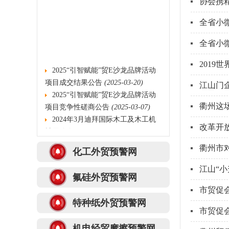
协会携
全省小
全省小
2019
2025“引智赋能”贸E沙龙品牌活动
项目成交结果公告
(2025-03-20)
江山门
2025“引智赋能”贸E沙龙品牌活动
项目竞争性磋商公告
(2025-03-07)
衢州这
2024年3月迪拜国际木工及木工机
改革开
械展览会(DUBAI WOODSH...
(2023-
10-10)
衢州市
化工外贸预警网
2021年衢州市外贸产品海外推广采
购项目的中标结果公告...
(2021-12-
江山“小
14)
氟硅外贸预警网
浙江衢州公信工程管理有限公司关
市贸促
于2021年衢州市外贸产...
(2021-12-
特种纸外贸预警网
市贸促
02)
关于组织开展浙江名品建材卫浴、
机电经贸摩擦预警网