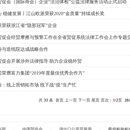
贸促会（国际商会）企业“法治体检”公益法律服务活动正式启动
 稳健发展丨江山欧派荣获2020“金质量”持续成长奖
派荣获浙江省“隐形冠军”企业
贸促会经贸摩擦与预警工作在全省贸促系统法律工作会上作专题
份与造纸院达成战略合作
贸促会开展涉外法律指导 助力企业稳外贸
荣膺富力集团“2019年度最佳优秀合作方”
业：线上营销拓市场 线下战“疫”生产忙
共
33
条
首页 上一页
下一页
尾页
页次：
1
/2
页
20
务部
中国贸促会
进出口公平贸易局
衢州检验检