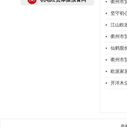
衢州市
家具家居（中东非）线...
(2020-06-
03)
坚守初心
2020年2-3月重要家居建材行业展
会延期通知
(2020-02-14)
江山欧
商务部 海关总署公告2018年第108
衢州市
号 公布2019年出口许可...
(2018-12-
26)
仙鹤股
衢州市
欧派家居
开洋木
商