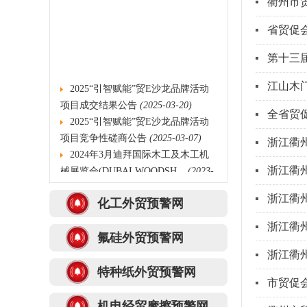
衢州市
省贸促
第十三
2025“引智赋能”贸E沙龙品牌活动
江山木
项目成交结果公告
(2025-03-20)
全省贸
2025“引智赋能”贸E沙龙品牌活动
项目竞争性磋商公告
(2025-03-07)
浙江衢州
2024年3月迪拜国际木工及木工机
械展览会(DUBAI WOODSH...
(2023-
浙江衢州
10-10)
2021年衢州市外贸产品海外推广采
浙江衢州
化工外贸预警网
购项目的中标结果公告...
(2021-12-
浙江衢州
14)
氟硅外贸预警网
浙江衢州公信工程管理有限公司关
浙江衢州
于2021年衢州市外贸产...
(2021-12-
特种纸外贸预警网
02)
市贸促
关于组织开展浙江名品建材卫浴、
机电经贸摩擦预警网