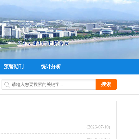
预警期刊
统计分析
(2026-07-10)