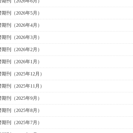
期刊（2026年6月）
期刊（2026年5月）
期刊（2026年4月）
期刊（2026年3月）
期刊（2026年2月）
期刊（2026年1月）
期刊（2025年12月）
期刊（2025年11月）
期刊（2025年9月）
期刊（2025年8月）
期刊（2025年7月）