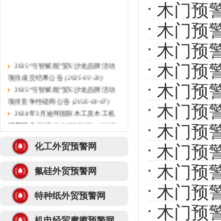
木门预警
木门预警
木门预警
2025“引智赋能”贸E沙龙品牌活动
木门预警
项目成交结果公告
(2025-03-20)
2025“引智赋能”贸E沙龙品牌活动
木门预警
项目竞争性磋商公告
(2025-03-07)
木门预警
2024年3月迪拜国际木工及木工机
械展览会(DUBAI WOODSH...
(2023-
木门预警
10-10)
2021年衢州市外贸产品海外推广采
化工外贸预警网
木门预警
购项目的中标结果公告...
(2021-12-
木门预警
14)
氟硅外贸预警网
浙江衢州公信工程管理有限公司关
木门预警
于2021年衢州市外贸产...
(2021-12-
特种纸外贸预警网
02)
木门预警
关于组织开展浙江名品建材卫浴、
机电经贸摩擦预警网