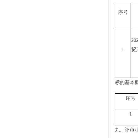
序号
20
1
贸
标的基本
序号
1
九、评审