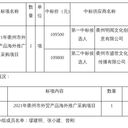
数
单
标项名称
中标价（元
)
中标供应商名称
量
位
第一中标侯
衢州明闻文化创
109500
21
年衢州市外
选人
意有限公司
产品海外推广
1
项
第二中标侯
衢州市盛世文化
采购项目
109800
选人
传播有限公司
概况：
标项内容
数量
2021
年衢州市外贸产品海外推广采购项目
1
小组成员名单：缪建明
、
张小建
、
曾刚