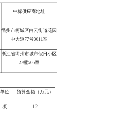
中标供应商地址
衢州市柯城区白云街道花园
中大道
77
号
3011
室
浙江省衢州市城市假日小区
27
幢
505
室
单位
预算金额（万元）
12
项