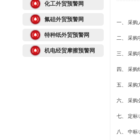
化工外贸预警网
氟硅外贸预警网
一、
采购
特种纸外贸预警网
二、
采购
机电经贸摩擦预警网
三、
采购
四、
采购
五、
采购
六、
采购
七、
定标
八、
中标