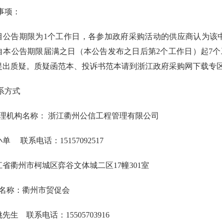
事项：
目公告期限为
1个工作日，各参加政府采购活动的供应商认为该
自本公告期限届满之日（本公告发布之日后第2个工作日）起7
提出质疑。质疑函范本、投诉书范本请到浙江政府采购网下载专
系方式
代理机构名称：
浙江衢州公信工程管理有限公司
小单
联系电话：
15157092517
江省衢州市柯城区弈谷文体城二区
17幢301室
名称：
衢州市贸促会
姚先生
联系电话：
15505703916