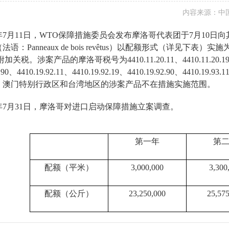
内容来源：中国贸
年
7
月
11
日，
WTO
保障措施委员会发布摩洛哥代表团于
7
月
10
日向
（法语：
Panneaux de bois revêtus
）以配额形式（详见下表）实施
附加关税。涉案产品的摩洛哥税号为
4410.11.20.11
、
4410.11.20.1
.90
、
4410.19.92.11
、
4410.19.92.19
、
4410.19.92.90
、
4410.19.93.1
、澳门特别行政区和台湾地区的涉案产品不在措施实施范围。
年
7
月
31
日，摩洛哥对进口启动保障措施立案调查。
第一年
第
配额（平米）
3,000,000
3,300
配额（公斤）
23,250,000
25,575